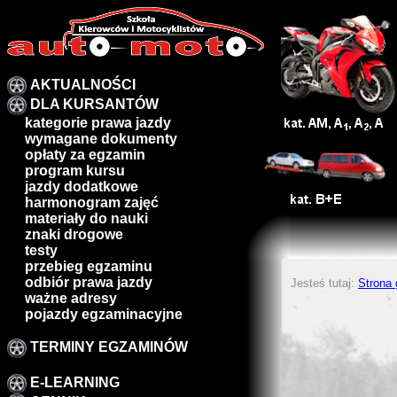
AKTUALNOŚCI
DLA KURSANTÓW
kategorie prawa jazdy
wymagane dokumenty
opłaty za egzamin
program kursu
jazdy dodatkowe
harmonogram zajęć
materiały do nauki
znaki drogowe
testy
przebieg egzaminu
odbiór prawa jazdy
Jesteś tutaj:
Strona
ważne adresy
pojazdy egzaminacyjne
TERMINY EGZAMINÓW
E-LEARNING