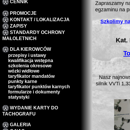
CENNIK
Zapraszamy na
egzaminu na p
PROMOCJE
KONTAKT / LOKALIZACJA
Szkolimy na
ZAPISY
STANDARDY OCHRONY
MAŁOLETNICH
Kat.
DLA KIEROWCÓW
To
przepisy i ustawy
kwalifikacja wstępna
szkolenia okresowe
wózki widłowe
taryfikator mandatów
Nasz najnow
punkty karne
silnik VVTi 1,
taryfikator punktów karnych
formularze i dokumenty
statystyki
WYDANIE KARTY DO
TACHOGRAFU
GALERIA