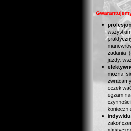
Gwarantujemy
profesj
wszystk
praktyczn
manewrow
zadania (
jazdy, ws
efektywn
można si
zwracamy
oczekiwa
egzamin
czynnośc
konieczni
indywid
zakończe
elastyczn