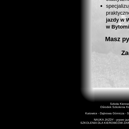
specjal
praktycz
jazdy w 
w Bytom
Masz py
Za
Szkoła Kiero
Ośrodek Szkolenia K
Katowice - Dąbrowa Górnicza - Si
NAUKA JAZDY - prawo jazd
SZKOLENIA DLA KIEROWCÓW ZAWODO