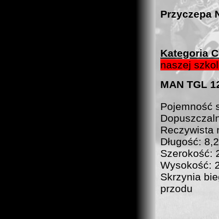
Przyczepa
Kategoria 
naszej szko
MAN TGL 12
Pojemność 
Dopuszczaln
Reczywista 
Długość: 8,
Szerokość: 
Wysokość: 
Skrzynia bi
przodu