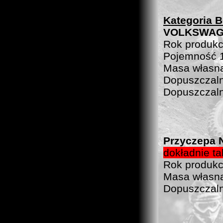
Kategoria 
VOLKSWAGE
Rok produkc
Pojemność 
Masa własna
Dopuszczaln
Dopuszczaln
Przyczepa
dokładnie t
Rok produkc
Masa własna
Dopuszczaln