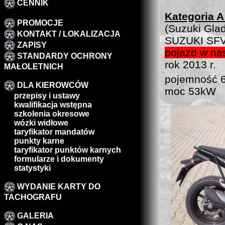
CENNIK
Kategoria 
PROMOCJE
(Suzuki Glad
KONTAKT / LOKALIZACJA
SUZUKI SFV
ZAPISY
pojazd w nas
STANDARDY OCHRONY
rok 2013 r.
MAŁOLETNICH
pojemność 
DLA KIEROWCÓW
moc 53kW
przepisy i ustawy
kwalifikacja wstępna
szkolenia okresowe
wózki widłowe
taryfikator mandatów
punkty karne
taryfikator punktów karnych
formularze i dokumenty
statystyki
WYDANIE KARTY DO
TACHOGRAFU
GALERIA