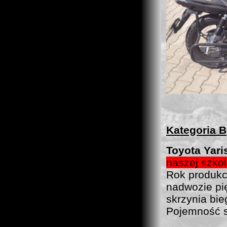
Kategoria B
Toyota Yar
naszej szko
Rok produkc
nadwozie pi
skrzynia bi
Pojemność 