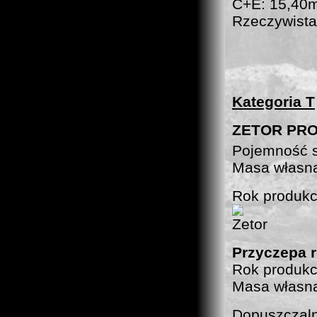
C+E: 15,40
Rzeczywista
Kategoria T
ZETOR PRO
Pojemność 
Masa własna
Rok produkc
Przyczepa 
Rok produkc
Masa własna
Dopuszczaln