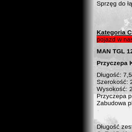
Sprzęg do ł
Kategoria
pojazd w na
MAN TGL 12.
Przyczepa
Długość: 7,
Szerokość: 
Wysokość: 
Przyczepa p
Zabudowa p
Długość zes