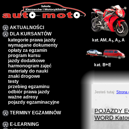
AKTUALNOŚCI
DLA KURSANTÓW
kategorie prawa jazdy
wymagane dokumenty
opłaty za egzamin
program kursu
jazdy dodatkowe
harmonogram zajęć
materiały do nauki
znaki drogowe
testy
przebieg egzaminu
odbiór prawa jazdy
Jesteś tutaj:
Strona
ważne adresy
pojazdy egzaminacyjne
POJAZDY 
TERMINY EGZAMINÓW
WORD Kato
E-LEARNING