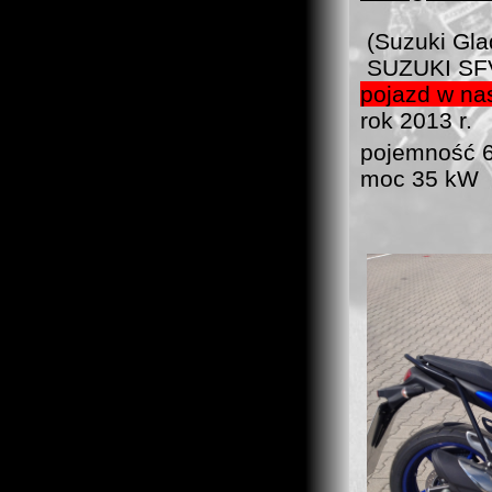
(Suzuki Gla
SUZUKI SF
pojazd w na
rok 2013 r.
pojemność 
moc 35 kW