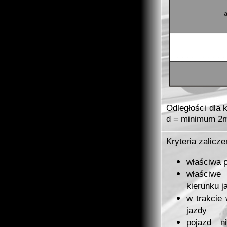
Odległości dla 
d = minimum 2
Kryteria zalicze
właściwa 
właściwe
kierunku j
w trakcie
jazdy
pojazd 