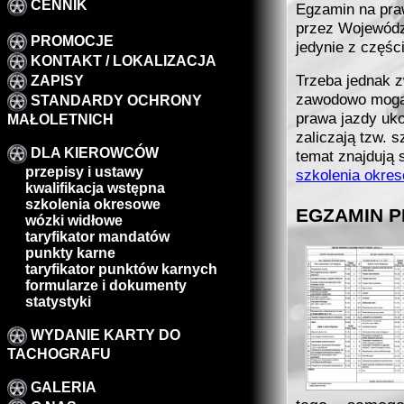
CENNIK
Egzamin na pra
przez Wojewódz
PROMOCJE
jedynie z częśc
KONTAKT / LOKALIZACJA
Trzeba jednak z
ZAPISY
zawodowo mogą 
STANDARDY OCHRONY
prawa jazdy ukoń
MAŁOLETNICH
zaliczają tzw. 
DLA KIEROWCÓW
temat znajdują 
przepisy i ustawy
szkolenia okre
kwalifikacja wstępna
szkolenia okresowe
EGZAMIN P
wózki widłowe
taryfikator mandatów
punkty karne
taryfikator punktów karnych
formularze i dokumenty
statystyki
WYDANIE KARTY DO
TACHOGRAFU
GALERIA