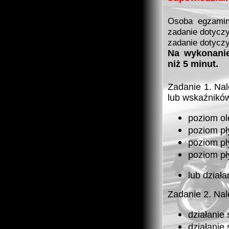
Osoba egzamin
zadanie dotycz
zadanie dotyczy
Na wykonanie
niż 5 minut.
Zadanie 1. Nal
lub wskaźnikó
poziom ole
poziom pł
poziom pł
poziom pł
lub dział
Zadanie 2. Nale
działanie
działanie 