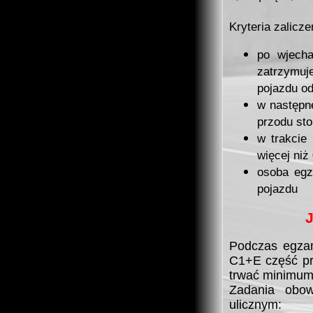
Kryteria zalicze
po wjech
zatrzymu
pojazdu od
w następn
przodu st
w trakcie
więcej niż
osoba egz
pojazdu
Podczas egza
C1+E część p
trwać minimum
Zadania obo
ulicznym: