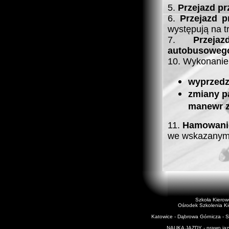
5.
Przejazd prz
6.
Przejazd 
występują na t
7.
Przej
autobusoweg
10. Wykonani
wyprzedz
zmiany p
manewr z
11.
Hamowan
we wskazanym 
Szkoła Kiero
Ośrodek Szkolenia K
Katowice - Dąbrowa Górnicza - Si
NAUKA JAZDY - prawo jazd