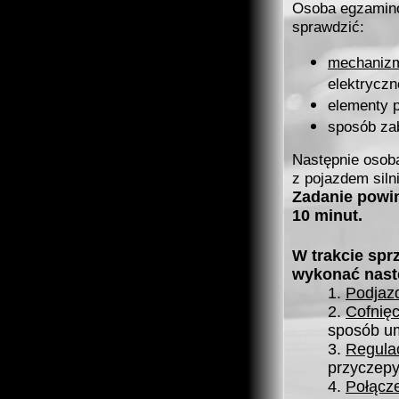
Osoba egzamino
sprawdzić:
mechanizm
elektryczn
elementy 
sposób za
Następnie osob
z pojazdem sil
Zadanie powin
10 minut.
W trakcie sp
wykonać nast
1.
Podjaz
2.
Cofnięc
sposób um
3.
Regula
przyczepy
4.
Połącz