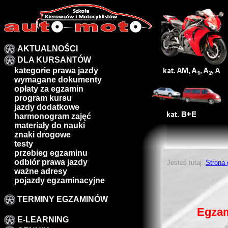
AKTUALNOŚCI
DLA KURSANTÓW
kategorie prawa jazdy
wymagane dokumenty
opłaty za egzamin
program kursu
jazdy dodatkowe
harmonogram zajęć
materiały do nauki
znaki drogowe
testy
przebieg egzaminu
odbiór prawa jazdy
Jesteś tutaj:
Strona
ważne adresy
pojazdy egzaminacyjne
TERMINY EGZAMINÓW
Egzam
E-LEARNING