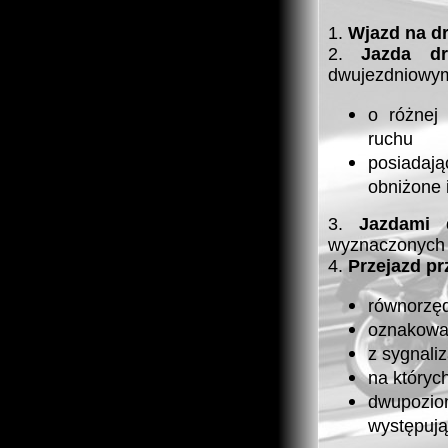
1.
Wjazd na d
2.
Jazda dr
dwujezdniowy
o różnej
ruchu
posiadają
obniżone 
3.
Jazdami 
wyznaczonych 
4.
Przejazd pr
równorzęd
oznakowan
z sygnaliz
na któryc
dwupozio
występują