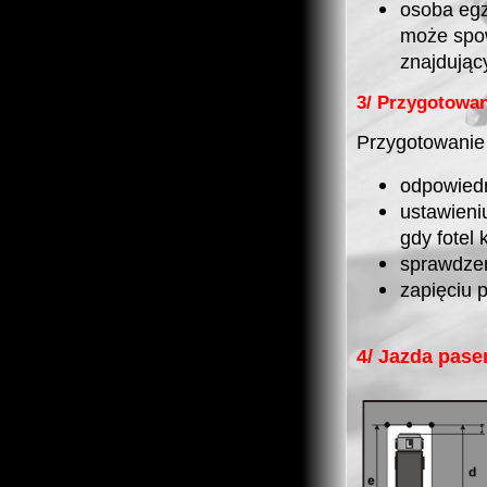
osoba eg
może spo
znajdują
3/ Przygotowan
Przygotowanie 
odpowiedn
ustawieni
gdy fotel 
sprawdzen
zapięciu 
4/ Jazda pase