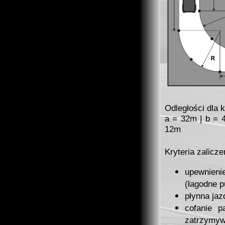
Odległości dla 
a = 32m | b = 
12m
Kryteria zalicze
upewnieni
(łagodne p
płynna ja
cofanie p
zatrzymyw