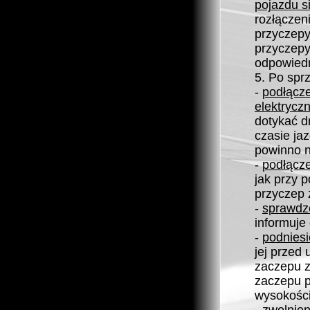
pojazdu s
rozłączen
przyczepy
przyczepy
odpowiedn
5. Po spr
-
podłącz
elektrycz
dotykać d
czasie ja
powinno n
-
podłącz
jak przy 
przyczep
-
sprawdze
informuje 
-
podnies
jej przed
zaczepu z
zaczepu p
wysokości