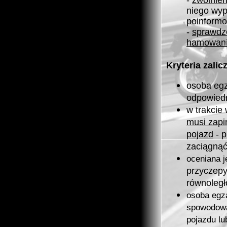
-
zwolnie
niego wyp
poinform
-
sprawdze
hamowan
Kryteria zalic
osoba eg
odpowiedn
w trakci
musi zap
pojazd
- p
zaciągną
oceniana j
przyczepy
równoległ
osoba egz
spowodowa
pojazdu lu