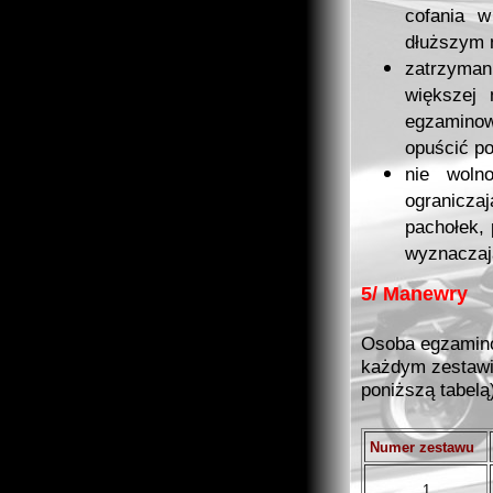
cofania w
dłuższym n
zatrzyman
większej 
egzamino
opuścić po
nie woln
ogranic
pachołek,
wyznaczaj
5/ Manewry
Osoba egzamin
każdym zestawi
poniższą tabelą
Numer zestawu
1