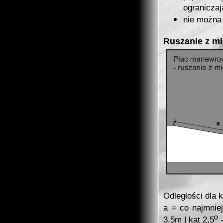
ogranicza
nie można 
Ruszanie z mi
Odległości dla 
a = co najmnie
º
3,5m | kąt 2,5
-