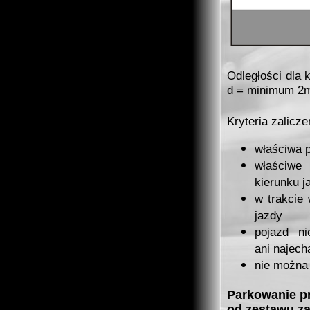
Odległości dla 
d = minimum 2
Kryteria zalicze
właściwa 
właściwe
kierunku j
w trakcie
jazdy
pojazd n
ani
najech
nie można 
Parkowanie pr
od zestawu z