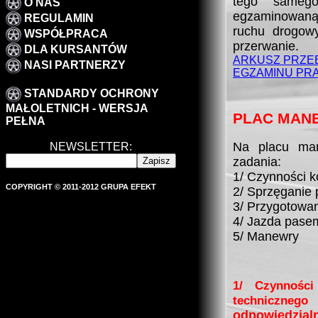
tego sameg
O NAS
egzaminowaną
REGULAMIN
ruchu drogow
WSPÓŁPRACA
przerwanie.
DLA KURSANTÓW
ARKUSZ PRZE
NASI PARTNERZY
EGZAMINU PR
STANDARDY OCHRONY
MAŁOLETNICH - WERSJA
PLAC MAN
PEŁNA
Na placu man
NEWSLETTER:
zadania:
1/ Czynności k
COPYRIGHT © 2011-2012 GRUPA EFEKT
2/ Sprzęganie
3/ Przygotowan
4/ Jazda pasem
5/ Manewry
1/ Czynności
techniczn
odpowiedzial