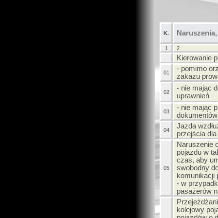
Naruszenia,
K.
1
2
Kierowanie 
- pomimo or
01
zakazu prow
- nie mając
02
uprawnień
- nie mając
03
dokumentów
Jazda wzdłuż
04
przejścia dl
Naruszenie 
pojazdu w tak
czas, aby u
swobodny do
05
komunikacji 
- w przypadk
pasażerów n
Przejeżdżani
kolejowy poj
pojazdów o d