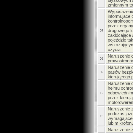
błyskowych 
zmiennym to
Wyposażenie
informujące o
kontrolnopo
przez organy
drogowego lu
07
zakłócające 
pojeździe ta
wskazującym
użycia
Naruszenie 
08
prawostronne
Naruszenie 
pasów bezpi
09
kierującego
Naruszenie 
hełmu ochro
odpowiednim
12
przez kieruj
motorowere
Naruszenie 
podczas jazd
13
wymagająceg
lub mikrofon
Naruszenie 