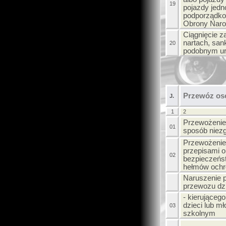
19
pojazdy jedn
podporządko
Obrony Naro
Ciągnięcie 
nartach, san
20
podobnym ur
Przewóz os
J.
1
2
Przewożenie
01
sposób niez
Przewożenie
przepisami o
02
bezpieczeńs
hełmów och
Naruszenie 
przewozu dzi
- kierujące
dzieci lub m
03
szkolnym