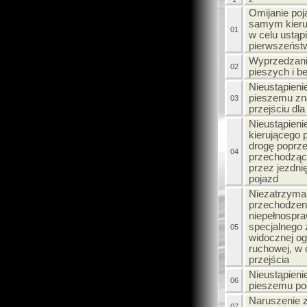
Omijanie poj
samym kierun
01
w celu ustąp
pierwszeńst
Wyprzedzanie
02
pieszych i b
Nieustąpieni
pieszemu zn
03
przejściu dl
Nieustąpieni
kierującego 
drogę poprz
04
przechodząc
przez jezdni
pojazd
Niezatrzyman
przechodzeni
niepełnospra
specjalnego 
05
widocznej og
ruchowej, w c
przejścia
Nieustąpieni
06
pieszemu po
Naruszenie z
07