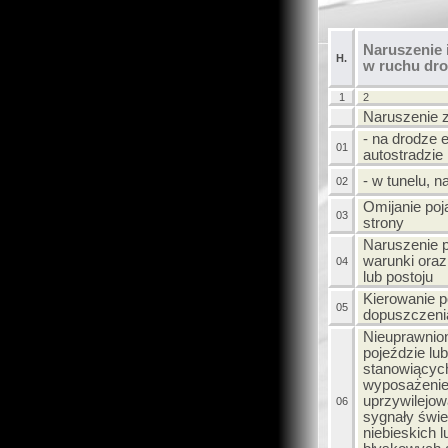
Naruszenie 
H.
w ruchu dr
1
2
Naruszenie z
- na drodze 
01
autostradzie
- w tunelu, 
02
Omijanie poj
03
strony
Naruszenie 
warunki ora
04
lub postoju
Kierowanie 
05
dopuszczeni
Nieuprawnio
pojeździe lu
stanowiącyc
wyposażenie
uprzywilejo
06
sygnały świe
niebieskich 