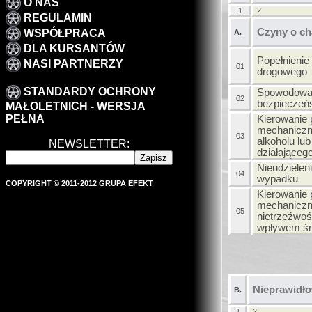
O NAS
1
2
REGULAMIN
Czyny o ch
WSPÓŁPRACA
A.
DLA KURSANTÓW
Popełnienie
NASI PARTNERZY
01
drogowego
STANDARDY OCHRONY
Spowodowan
02
bezpieczeń
MAŁOLETNICH - WERSJA
PEŁNA
Kierowanie
mechaniczn
03
alkoholu lu
NEWSLETTER:
działająceg
Nieudzielen
04
wypadku
COPYRIGHT © 2011-2012 GRUPA EFEKT
Kierowanie
mechaniczn
05
nietrzeźwoś
wpływem śr
Nieprawidło
B.
1
2