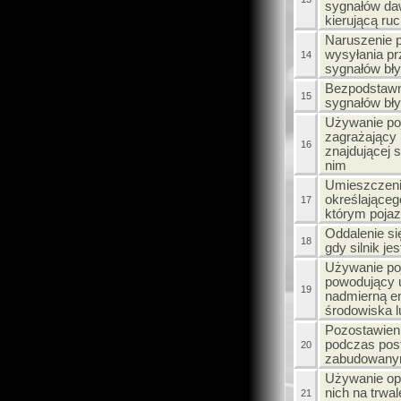
sygnałów da
kierującą ru
Naruszenie 
wysyłania pr
14
sygnałów bł
Bezpodstawn
15
sygnałów bł
Używanie po
zagrażający
16
znajdującej 
nim
Umieszczeni
określająceg
17
którym pojaz
Oddalenie si
18
gdy silnik je
Używanie po
powodujący u
19
nadmierną em
środowiska 
Pozostawieni
podczas pos
20
zabudowan
Używanie op
nich na trwa
21