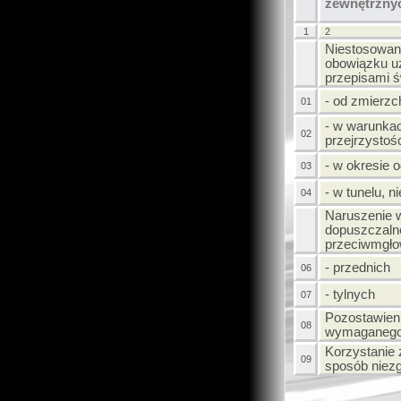
zewnętrzny
1
2
Niestosowani
obowiązku 
przepisami ś
- od zmierzc
01
- w warunka
02
przejrzystoś
- w okresie 
03
- w tunelu, n
04
Naruszenie 
dopuszczalno
przeciwmgło
- przednich
06
- tylnych
07
Pozostawien
08
wymaganego 
Korzystanie 
09
sposób niez