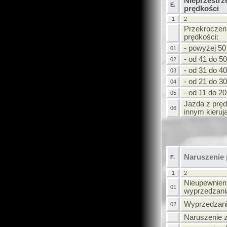
Nieprzestrz
E.
prędkości
1
2
Przekroczen
prędkości:
- powyżej 50
01
- od 41 do 5
02
- od 31 do 4
03
- od 21 do 3
04
- od 11 do 2
05
Jazda z pręd
06
innym kieru
Naruszenie
F.
1
2
Nieupewnieni
01
wyprzedzani
Wyprzedzanie
02
Naruszenie 