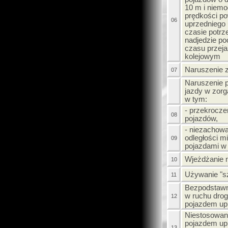
10 m i niem
prędkości p
06
uprzedniego 
czasie potrz
nadjedzie po
czasu przeja
kolejowym
Naruszenie 
07
Naruszenie 
jazdy w zor
w tym:
- przekrocze
08
pojazdów,
- niezachow
odległości m
09
pojazdami w
Wjeżdżanie n
10
Używanie "s
11
Bezpodstawne
w ruchu dro
12
pojazdem up
Niestosowani
pojazdem up
13