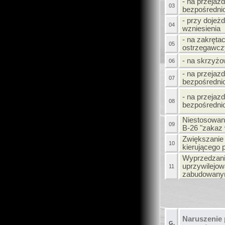
- na przejaz
03
bezpośrednio
- przy dojeż
04
wzniesienia
- na zakręt
05
ostrzegawcz
- na skrzyż
06
- na przejaz
07
bezpośrednio
- na przejaz
08
bezpośrednio
Niestosowani
09
B-26 "zakaz
Zwiększanie 
10
kierującego
Wyprzedzani
uprzywilejo
11
zabudowan
Naruszenie 
G.