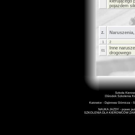
kierującego
pojazdem si
Naruszenia,
Z.
1
2
Inne narusze
01
drogowego
Szkoła Kiero
Ośrodek Szkolenia K
Katowice - Dąbrowa Górnicza - Si
NAUKA JAZDY - prawo jazd
SZKOLENIA DLA KIEROWCÓW ZAWODO