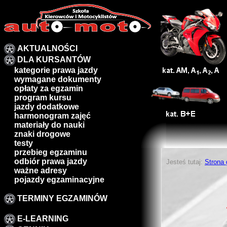
AKTUALNOŚCI
DLA KURSANTÓW
kategorie prawa jazdy
wymagane dokumenty
opłaty za egzamin
program kursu
jazdy dodatkowe
harmonogram zajęć
materiały do nauki
znaki drogowe
testy
przebieg egzaminu
odbiór prawa jazdy
Jesteś tutaj:
Strona
ważne adresy
pojazdy egzaminacyjne
TERMINY EGZAMINÓW
E-LEARNING