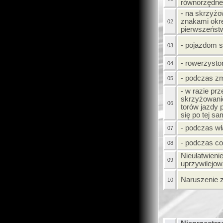
równorzędne
- na skrzyż
znakami okr
02
pierwszeńst
- pojazdom
03
- rowerzyst
04
- podczas z
05
- w razie prz
skrzyżowani
06
torów jazdy
się po tej s
- podczas wł
07
- podczas co
08
Nieułatwieni
09
uprzywilejo
Naruszenie 
10