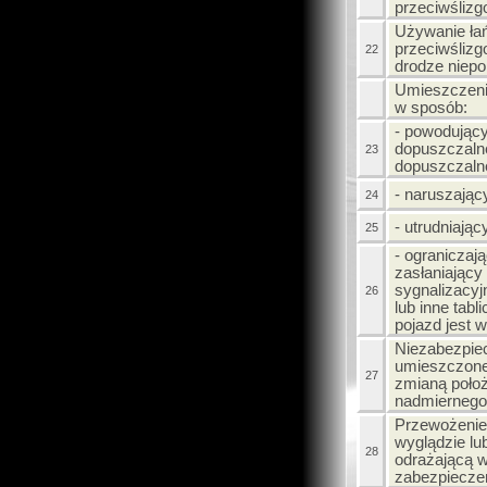
przeciwśliz
Używanie ła
przeciwśliz
22
drodze niepo
Umieszczeni
w sposób:
- powodujący
dopuszczalne
23
dopuszczalne
- naruszając
24
- utrudniają
25
- ograniczaj
zasłaniający
sygnalizacyjn
26
lub inne tabl
pojazd jest
Niezabezpie
umieszczone
27
zmianą poło
nadmiernego
Przewożenie
wyglądzie lu
28
odrażającą 
zabezpiecze