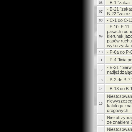
- B-1 "zakaz
06
- B-21 "zaka
07
B-22 "zakaz 
- C-1 do C-12
08
- F-10, F-11,
pasach ruch
kierunek jaz
09
pasów ruchu 
wykorzystan
- P-8a do P-
10
- P-4 "linia 
11
- B-31 “pier
12
nadjeżdżając
- B-3 do B-7 
13
- B-13 do B-1
14
Niestosowani
niewyszczeg
15
katalogu zna
drogowych
Niezatrzyma
16
ze znakiem B
Niestosowani