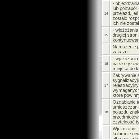
- objeżdżan
lub półzapór
przejazd, jeś
14
zostało rozp
ich nie zost
- wjeżdżania 
drugiej stron
15
kontynuowan
Naruszenie p
zakazu:
- wjeżdżania
na skrzyżowa
16
miejsca do k
Zakrywanie ś
sygnalizacyjn
rejestracyjny
17
wymaganych 
które powin
Ozdabianie t
umieszczanie
pojazdu znak
18
przedmiotów
czytelność ty
Wjeżdżanie 
kolumnie ro
albo pojazdy