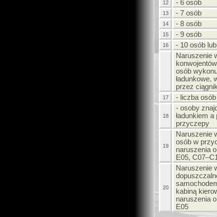
- 6 osób
12
- 7 osób
13
- 8 osób
14
- 9 osób
15
- 10 osób lub
16
Naruszenie 
konwojentów,
osób wykonu
ładunkowe, w
przez ciągnik 
- liczba osó
17
- osoby znaj
ładunkiem a 
18
przyczepy
Naruszenie 
osób w przy
19
naruszenia 
E05, C07–C1
Naruszenie 
dopuszczaln
samochodem
20
kabiną kiero
naruszenia 
E05