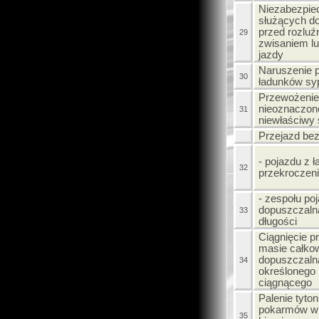
Niezabezpie
służących d
przed rozlu
29
zwisaniem l
jazdy
Naruszenie 
30
ładunków sy
Przewożenie
nieoznaczon
31
niewłaściwy
Przejazd bez
- pojazdu z
32
przekroczen
- zespołu po
dopuszczalna
33
długości
Ciągnięcie p
masie całkow
dopuszczalna
34
określonego 
ciągnącego
Palenie tyto
pokarmów w 
35