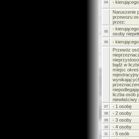
- kierująceg
04
Naruszenie 
przewozu os
przez:
- kierujące
05
osoby niepe
- kierująceg
06
Przewóz osó
nieprzeznac
nieprzystoso
bądź w liczb
miejsc okre
rejestracyjn
wynikającyc
przeznaczen
niepodlegając
liczba osób
niewłaściwy
- 1 osobę
07
- 2 osoby
08
- 3 osoby
09
- 4 osoby
10
- 5 osób
11