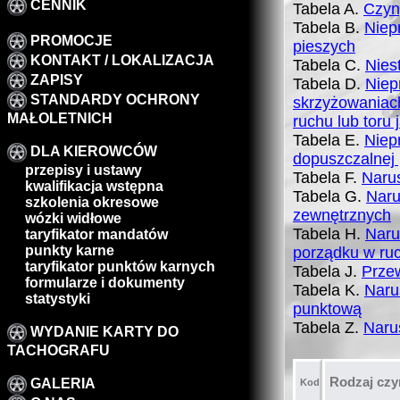
CENNIK
Tabela A.
Czyn
Tabela B.
Niep
PROMOCJE
pieszych
KONTAKT / LOKALIZACJA
Tabela C.
Nies
ZAPISY
Tabela D.
Niep
STANDARDY OCHRONY
skrzyżowaniach
MAŁOLETNICH
ruchu lub toru
Tabela E.
Niep
DLA KIEROWCÓW
dopuszczalnej 
przepisy i ustawy
Tabela F.
Naru
kwalifikacja wstępna
Tabela G.
Naru
szkolenia okresowe
zewnętrznych
wózki widłowe
Tabela H.
Naru
taryfikator mandatów
punkty karne
porządku w ru
taryfikator punktów karnych
Tabela J.
Prze
formularze i dokumenty
Tabela K.
Naru
statystyki
punktową
Tabela Z.
Naru
WYDANIE KARTY DO
TACHOGRAFU
Rodzaj cz
GALERIA
Kod