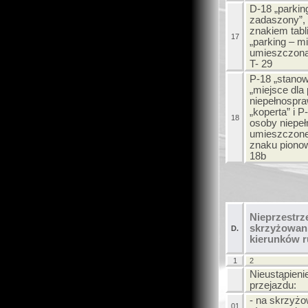
D-18 „parkin
zadaszony”,
znakiem tabl
17
„parking – m
umieszczoną
T- 29
P-18 „stanow
„miejsce dla
niepełnospra
„koperta” i P
18
osoby niepeł
umieszczone
znaku pionow
18b
Nieprzestrz
skrzyżowani
D.
kierunków r
1
2
Nieustąpieni
przejazdu:
- na skrzyżo
01