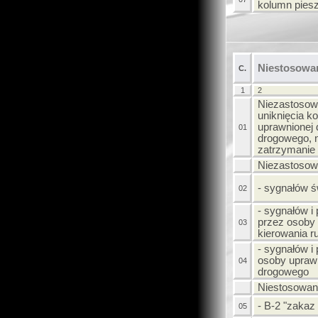
kolumn pies
Niestosowan
C.
1
2
Niezastosowa
uniknięcia ko
uprawnionej 
01
drogowego, 
zatrzymanie
Niezastosowa
- sygnałów ś
02
- sygnałów 
przez osoby
03
kierowania 
- sygnałów i
osoby uprawn
04
drogowego
Niestosowani
- B-2 "zakaz
05