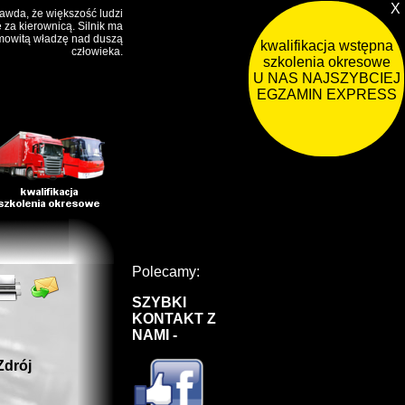
X
rawda, że większość ludzi
 za kierownicą. Silnik ma
mowitą władzę nad duszą
kwalifikacja wstępna
człowieka.
szkolenia okresowe
U NAS NAJSZYBCIEJ !
EGZAMIN EXPRESS
Polecamy:
SZYBKI
KONTAKT Z
NAMI -
Zdrój