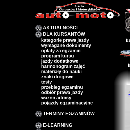
AKTUALNOŚCI
DLA KURSANTÓW
kategorie prawa jazdy
wymagane dokumenty
opłaty za egzamin
program kursu
jazdy dodatkowe
harmonogram zajęć
materiały do nauki
znaki drogowe
testy
przebieg egzaminu
odbiór prawa jazdy
J
Z
ważne adresy
pojazdy egzaminacyjne
TERMINY EGZAMINÓW
E-LEARNING