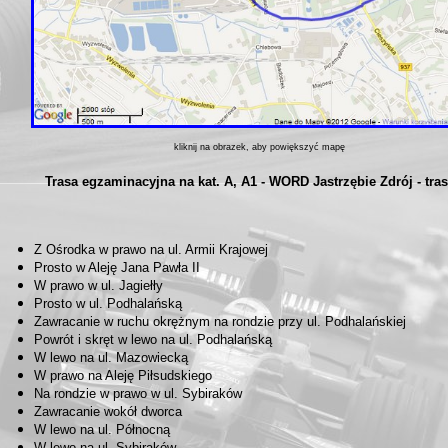
kliknij na obrazek, aby powiększyć mapę
Trasa egzaminacyjna na kat. A, A1 - WORD Jastrzębie Zdrój - tras
Z Ośrodka w prawo na ul. Armii Krajowej
Prosto w Aleję Jana Pawła II
W prawo w ul. Jagiełły
Prosto w ul. Podhalańską
Zawracanie w ruchu okrężnym na rondzie przy ul. Podhalańskiej
Powrót i skręt w lewo na ul. Podhalańską
W lewo na ul. Mazowiecką
W prawo na Aleję Piłsudskiego
Na rondzie w prawo w ul. Sybiraków
Zawracanie wokół dworca
W lewo na ul. Północną
W lewo na ul. Sybiraków