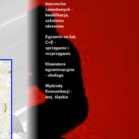
kierowców
zawodowych -
kwalifikacja,
szkolenia
okresowe
Egzamin na kat.
C+E -
sprzęganie i
rozprzęganie
Klawiatura
egzaminacyjna
- obsługa
Wydziały
Komunikacji -
woj. śląskie