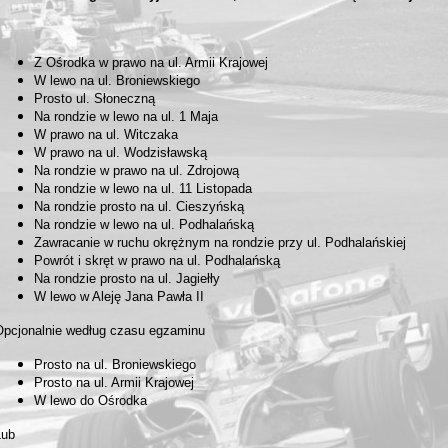
Z Ośrodka w prawo na ul. Armii Krajowej
W lewo na ul. Broniewskiego
Prosto ul. Słoneczną
Na rondzie w lewo na ul. 1 Maja
W prawo na ul. Witczaka
W prawo na ul. Wodzisławską
Na rondzie w prawo na ul. Zdrojową
Na rondzie w lewo na ul. 11 Listopada
Na rondzie prosto na ul. Cieszyńską
Na rondzie w lewo na ul. Podhalańską
Zawracanie w ruchu okrężnym na rondzie przy ul. Podhalańskiej
Powrót i skręt w prawo na ul. Podhalańską
Na rondzie prosto na ul. Jagiełły
W lewo w Aleję Jana Pawła II
Opcjonalnie według czasu egzaminu
Prosto na ul. Broniewskiego
Prosto na ul. Armii Krajowej
W lewo do Ośrodka
Lub