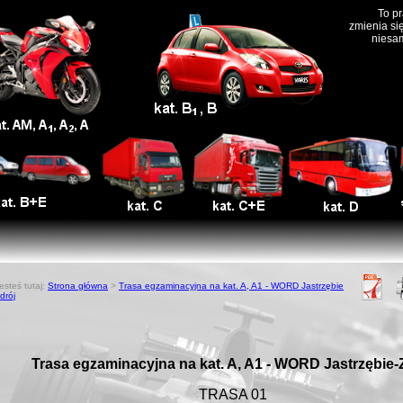
To p
zmienia się
niesa
esteś tutaj:
Strona główna
>
Trasa egzaminacyjna na kat. A, A1 - WORD Jastrzębie
drój
Trasa egzaminacyjna na kat. A, A1 - WORD Jastrzębie-
TRASA 01