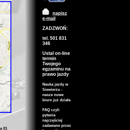
napisz
e-mail
ZADZWOŃ:
tel. 501 831
346
Ustal on-line
termin
Twojego
egzaminu na
prawo jazdy
Nauka jazdy w
Siewierzu -
nasze nowe
biuro już działa
FAQ czyli
pytania
najczęściej
zadawane przez
a 01