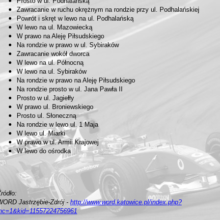
Prosto w ul. Podhalańską
Zawracanie w ruchu okrężnym na rondzie przy ul. Podhalańskiej
Powrót i skręt w lewo na ul. Podhalańską
W lewo na ul. Mazowiecką
W prawo na Aleję Piłsudskiego
Na rondzie w prawo w ul. Sybiraków
Zawracanie wokół dworca
W lewo na ul. Północną
W lewo na ul. Sybiraków
Na rondzie w prawo na Aleję Piłsudskiego
Na rondzie prosto w ul. Jana Pawła II
Prosto w ul. Jagiełły
W prawo ul. Broniewskiego
Prosto ul. Słoneczną
Na rondzie w lewo ul. 1 Maja
W lewo ul. Miarki
W prawo w ul. Armii Krajowej
W lewo do ośrodka
Źródło:
WORD Jastrzębie-Zdrój -
http://www.word.katowice.pl/index.php?
inc=1&kid=11557224756961