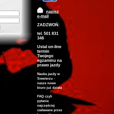
napisz
e-mail
ZADZWOŃ:
tel. 501 831
346
Ustal on-line
termin
Twojego
egzaminu na
prawo jazdy
Nauka jazdy w
Siewierzu -
nasze nowe
biuro już działa
FAQ czyli
pytania
najczęściej
zadawane przez