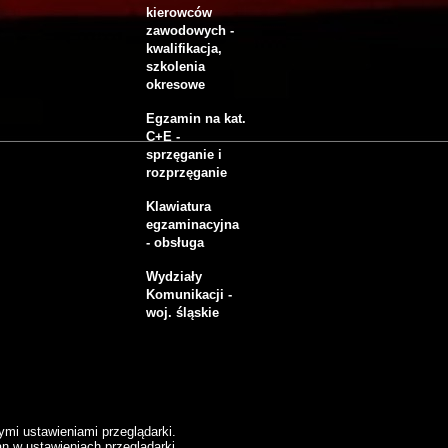
kierowców
zawodowych -
kwalifikacja,
szkolenia
okresowe
Egzamin na kat.
C+E -
sprzęganie i
rozprzęganie
Klawiatura
egzaminacyjna
- obsługa
Wydziały
Komunikacji -
woj. śląskie
mi ustawieniami przeglądarki.
n w ustawieniach przeglądarki.