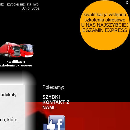
X
dzij szybciej niż lata Twój
Anioł Stróż
kwalifikacja wstępna
szkolenia okresowe
U NAS NAJSZYBCIEJ !
EGZAMIN EXPRESS
Polecamy:
artykuły
SZYBKI
KONTAKT Z
NAMI -
h, które