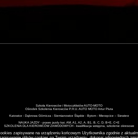
Szkoła Kierowców i Motocyklistów AUTO-MOTO
Ośrodek Szkolenia Kierowców P.H.U. AUTO MOTO Artur Pluta
Katowice - Dąbrowa Górnicza - Siemianowice Śląskie - Bytom - Mierzęcice – Siewierz
NAUKA JAZDY - prawo jazdy kat. AM, A1, A2, A, B1, B, C, D, B+E, C+E
SZKOLENIA DLA KIEROWCÓW ZAWODOWYCH - kwalifikacja wstępna, szkolenie okresowe
i cookies zapisywane na urządzeniu końcowym Użytkownika zgodnie z aktualny
zapisywanie plików cookies na Twoim urządzeniu, dokonaj odpowiednich zmia