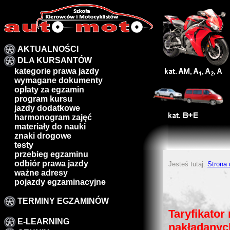
AKTUALNOŚCI
DLA KURSANTÓW
kategorie prawa jazdy
wymagane dokumenty
opłaty za egzamin
program kursu
jazdy dodatkowe
harmonogram zajęć
materiały do nauki
znaki drogowe
testy
przebieg egzaminu
odbiór prawa jazdy
Jesteś tutaj:
Strona
ważne adresy
pojazdy egzaminacyjne
TERMINY EGZAMINÓW
Taryfikato
E-LEARNING
nakładanyc