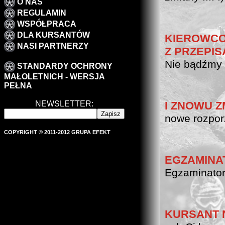
O NAS
REGULAMIN
WSPÓŁPRACA
DLA KURSANTÓW
KIEROWCO,
NASI PARTNERZY
Z PRZEPISA
Nie bądźmy 
STANDARDY OCHRONY
MAŁOLETNICH - WERSJA
PEŁNA
NEWSLETTER:
I ZNOWU ZM
nowe rozporz
COPYRIGHT © 2011-2012 GRUPA EFEKT
EGZAMINAT
Egzaminatorz
KURSANT 