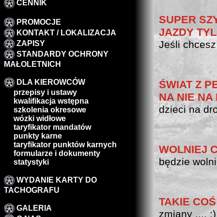
CENNIK
SUPER SZ
PROMOCJE
JAZDY TYL
KONTAKT / LOKALIZACJA
Jeśli chcesz
ZAPISY
STANDARDY OCHRONY
MAŁOLETNICH
DLA KIEROWCÓW
ŚWIAT Z P
przepisy i ustawy
NA NIE NA
kwalifikacja wstępna
dzieci na dro
szkolenia okresowe
wózki widłowe
taryfikator mandatów
punkty karne
taryfikator punktów karnych
WOLNIEJ C
formularze i dokumenty
będzie wolni
statystyki
WYDANIE KARTY DO
TACHOGRAFU
TAKIE COŚ
GALERIA
zmiany .... :)