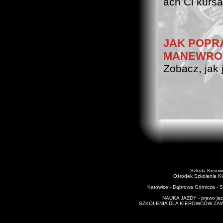
ach Ci kursan
JAK POPR
MANEWRO
Zobacz, jak 
Szkoła Kiero
Ośrodek Szkolenia K
Katowice - Dąbrowa Górnicza - Si
NAUKA JAZDY - prawo jazd
SZKOLENIA DLA KIEROWCÓW ZAWODO