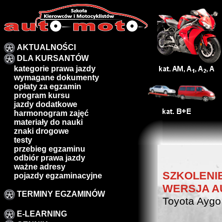
AKTUALNOŚCI
DLA KURSANTÓW
kategorie prawa jazdy
wymagane dokumenty
opłaty za egzamin
program kursu
jazdy dodatkowe
harmonogram zajęć
materiały do nauki
znaki drogowe
testy
przebieg egzaminu
odbiór prawa jazdy
ważne adresy
SZKOLENIE
pojazdy egzaminacyjne
WERSJA A
TERMINY EGZAMINÓW
Toyota Ayg
E-LEARNING