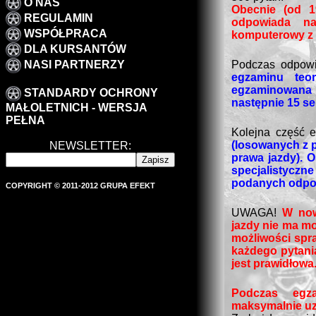
O NAS
Obecnie (od 1
REGULAMIN
odpowiada n
WSPÓŁPRACA
komputerowy z 
DLA KURSANTÓW
Podczas odpow
NASI PARTNERZY
egzaminu teo
egzaminowana 
STANDARDY OCHRONY
następnie 15 s
MAŁOLETNICH - WERSJA
PEŁNA
Kolejna część 
(losowanych z p
NEWSLETTER:
prawa jazdy). 
specjalistycz
podanych odpo
COPYRIGHT © 2011-2012 GRUPA EFEKT
UWAGA!
W now
jazdy nie ma mo
możliwości spr
każdego pytania
jest prawidłowa
Podczas egz
maksymalnie uz