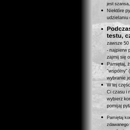
jest szansa
Niektóre p
udzielaniu 
Podczas
testu, c
zawsze 50 
- najpierw 
zajmij się
Pamiętaj, ż
"wspólny" (
wybranie j
W tej częśc
Ci czasu i
wybierz kon
pomijaj pyt
Pamiętaj ko
zdawanego