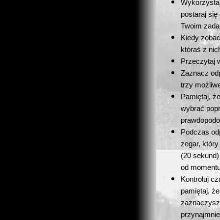
Wykorzystaj 
postaraj się
Twoim zadan
Kiedy zobac
któraś z ni
Przeczytaj 
Zaznacz odp
trzy możliw
Pamiętaj, ż
wybrać popr
prawdopodo
Podczas odp
zegar, który
(20 sekund)
od momentu 
Kontroluj c
pamiętaj, ż
zaznaczysz 
przynajmnie