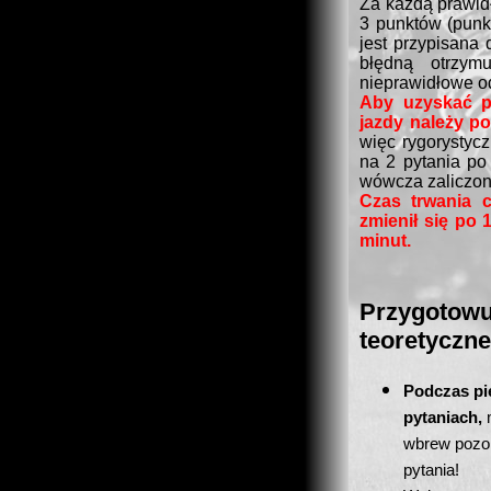
Za każdą prawi
3 punktów (punkt
jest przypisana
błędną otrzy
nieprawidłowe o
Aby uzyskać p
jazdy należy 
więc rygorystycz
na 2 pytania po 
wówcza zaliczon
Czas trwania 
zmienił się po 
minut.
Przygotowu
teoretyczne
Podczas pie
pytaniach,
wbrew pozor
pytania!