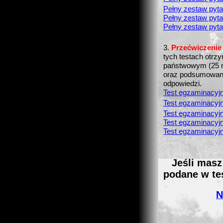
Pełny zestaw pyta
Pełny zestaw pyta
Pełny zestaw pyta
3.
Przećwiczenie
tych testach otrzy
państwowym (25 mi
oraz podsumowani
odpowiedzi.
Test egzaminacyjn
Test egzaminacyjn
Test egzaminacyjn
Test egzaminacyjn
Test egzaminacyjn
Jeśli masz
podane w te
N