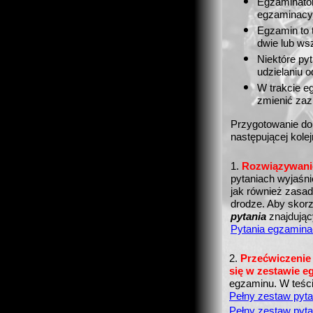
Egzaminator
egzaminacyj
Egzamin to 
dwie lub ws
Niektóre py
udzielaniu o
W trakcie e
zmienić zaz
Przygotowanie do
następującej kolej
1.
Rozwiązywanie
pytaniach wyjaśn
jak również zasa
drodze. Aby skorzy
pytania
znajdujący
Pytania egzaminac
2.
Przećwiczenie
się w zestawie 
egzaminu. W teśc
Pełny zestaw pyta
Pełny zestaw pyta