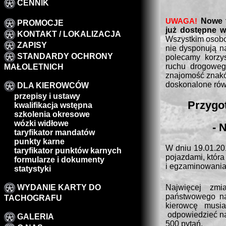
CENNIK
UWAGA!
Nowe 
PROMOCJE
już dostępne w
KONTAKT / LOKALIZACJA
Wszystkim osobo
ZAPISY
nie dysponują n
STANDARDY OCHRONY
polecamy korzy
ruchu drogoweg
MAŁOLETNICH
znajomość znakó
doskonalone rów
DLA KIEROWCÓW
przepisy i ustawy
Przygo
kwalifikacja wstępna
szkolenia okresowe
wózki widłowe
- 
taryfikator mandatów
punkty karne
W dniu 19.01.20
taryfikator punktów karnych
pojazdami, która
formularze i dokumenty
i egzaminowania
statystyki
Najwięcej zmi
WYDANIE KARTY DO
państwowego na
TACHOGRAFU
kierowcę musi
odpowiedzieć na
GALERIA
500 pytań.