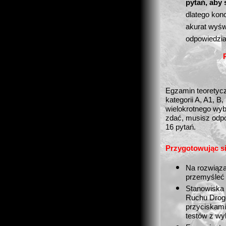
pytań, aby
dlatego kon
akurat wyśw
odpowiedzi
Egzamin teoretycz
kategorii A, A1, B,
wielokrotnego wyb
zdać, musisz odpo
16 pytań.
Przygotowując si
Na rozwiąza
przemyśleć 
Stanowiska
Ruchu Drog
przyciskami
testów z wy