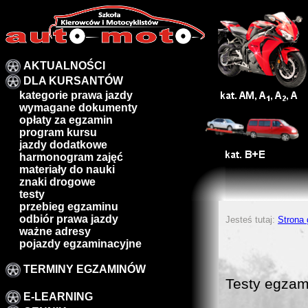
AKTUALNOŚCI
DLA KURSANTÓW
kategorie prawa jazdy
wymagane dokumenty
opłaty za egzamin
program kursu
jazdy dodatkowe
harmonogram zajęć
materiały do nauki
znaki drogowe
testy
przebieg egzaminu
odbiór prawa jazdy
Jesteś tutaj:
Strona
ważne adresy
pojazdy egzaminacyjne
TERMINY EGZAMINÓW
Testy egzam
E-LEARNING