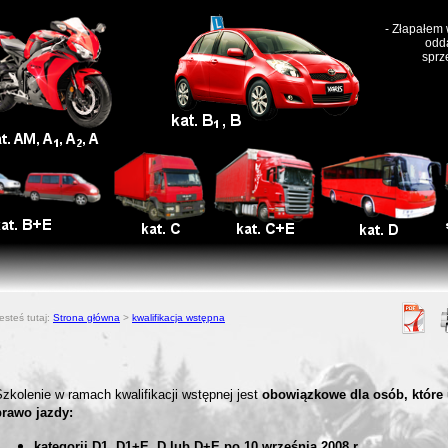
- Złapałem 
odda
sprz
esteś tutaj:
Strona główna
>
kwalifikacja wstępna
zkolenie w ramach kwalifikacji wstępnej jest
obowiązkowe dla osób, które 
prawo jazdy:
kategorii D1, D1+E, D lub D+E po 10 września 2008 r.