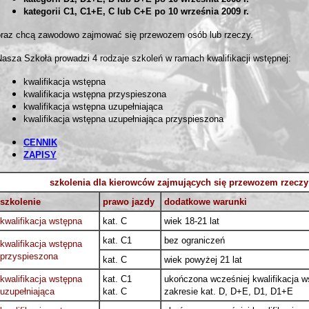
kategorii C1, C1+E, C lub C+E po 10 września 2009 r.
oraz chcą zawodowo zajmować się przewozem osób lub rzeczy.
Nasza Szkoła prowadzi 4 rodzaje szkoleń w ramach kwalifikacji wstępnej:
kwalifikacja wstępna
kwalifikacja wstępna przyspieszona
kwalifikacja wstępna uzupełniająca
kwalifikacja wstępna uzupełniająca przyspieszona
CENNIK
ZAPISY
szkolenia dla kierowców zajmujących się przewozem rzeczy
szkolenie
prawo jazdy
dodatkowe warunki
kwalifikacja wstępna
kat. C
wiek 18-21 lat
kat. C1
bez ograniczeń
kwalifikacja wstępna
przyspieszona
kat. C
wiek powyżej 21 lat
kwalifikacja wstępna
kat. C1
ukończona wcześniej kwalifikacja 
uzupełniająca
kat. C
zakresie kat. D, D+E, D1, D1+E