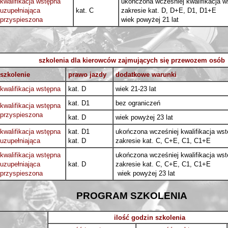
kwalifikacja wstępna
ukończona wcześniej kwalifikacja 
uzupełniająca
kat. C
zakresie kat. D, D+E, 
przyspieszona
wiek powyżej 21 lat
szkolenia dla kierowców zajmujących się przewozem osób
szkolenie
prawo jazdy
dodatkowe warunki
kwalifikacja wstępna
kat. D
wiek 21-23 lat
kat. D1
bez ograniczeń
kwalifikacja wstępna
przyspieszona
kat. D
wiek powyżej 23 lat
kwalifikacja wstępna
kat. D1
ukończona wcześniej kwalifikacja ws
uzupełniająca
kat. D
zakresie kat. C, C+E, C1, C1+E
kwalifikacja wstępna
ukończona wcześniej kwalifikacja ws
uzupełniająca
kat. D
zakresie kat. C, C+E, C1,
przyspieszona
wiek powyżej 23 lat
PROGRAM SZKOLENIA
ilość godzin szkolenia