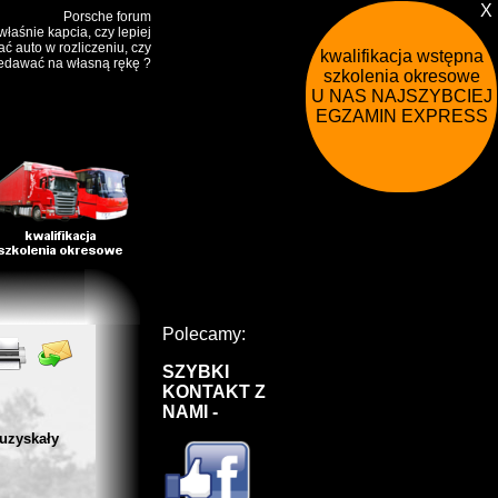
X
Porsche forum
właśnie kapcia, czy lepiej
ć auto w rozliczeniu, czy
kwalifikacja wstępna
edawać na własną rękę ?
szkolenia okresowe
U NAS NAJSZYBCIEJ !
EGZAMIN EXPRESS
Polecamy:
SZYBKI
KONTAKT Z
NAMI -
uzyskały