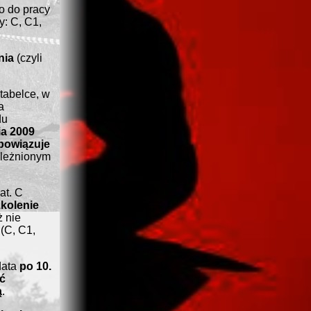
o do pracy
y: C, C1,
nia
(czyli
 tabelce, w
a
du
ia 2009
bowiązuje
ależnionym
at. C
kolenie
ż nie
 (C, C1,
data
po 10.
ć
ą
.