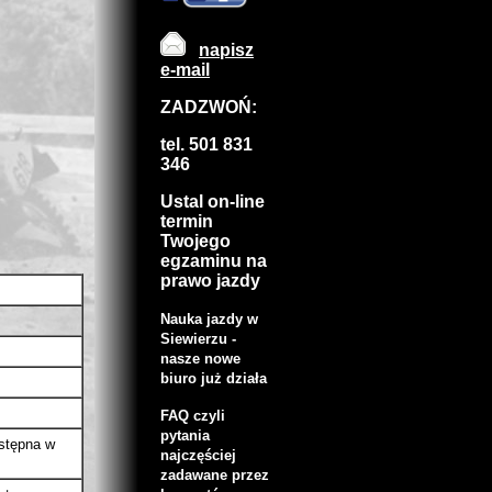
napisz
e-mail
ZADZWOŃ:
tel. 501 831
346
Ustal on-line
termin
Twojego
egzaminu na
prawo jazdy
Nauka jazdy w
Siewierzu -
nasze nowe
biuro już działa
FAQ czyli
pytania
wstępna w
najczęściej
zadawane przez