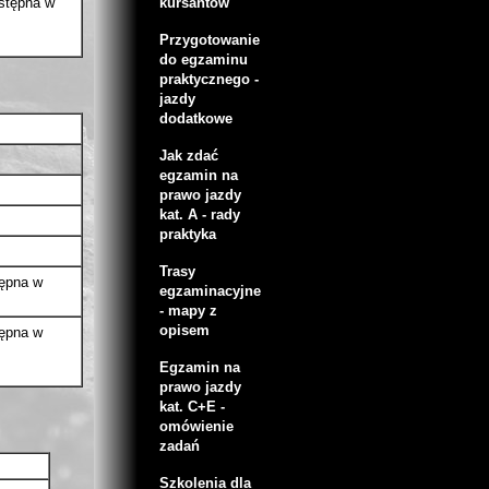
wstępna w
kursantów
D1, D1+E
Przygotowanie
do egzaminu
praktycznego -
jazdy
dodatkowe
Jak zdać
egzamin na
prawo jazdy
kat. A - rady
praktyka
Trasy
tępna w
egzaminacyjne
- mapy z
opisem
tępna w
 C1+E
Egzamin na
prawo jazdy
kat. C+E -
omówienie
zadań
Szkolenia dla