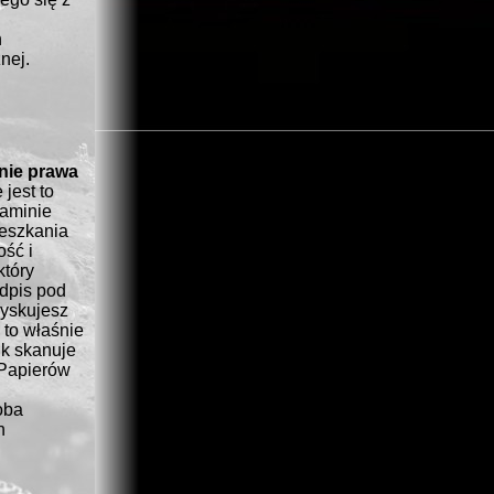
h
nej.
onie prawa
 jest to
zaminie
eszkania
ość i
tóry
odpis pod
zyskujesz
 to właśnie
ik skanuje
 Papierów
oba
h