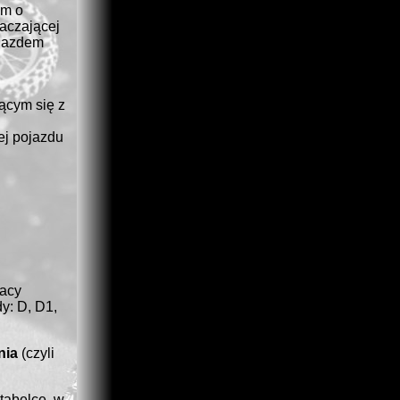
ym o
raczającej
ojazdem
jącym się z
ej pojazdu
racy
y: D, D1,
nia
(czyli
 tabelce, w