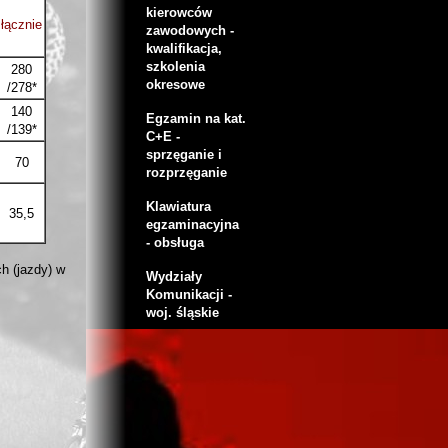
kierowców
łącznie
zawodowych -
kwalifikacja,
szkolenia
280
okresowe
/278*
140
Egzamin na kat.
/139*
C+E -
sprzęganie i
70
rozprzęganie
Klawiatura
35,5
egzaminacyjna
- obsługa
h (jazdy) w
Wydziały
Komunikacji -
woj. śląskie