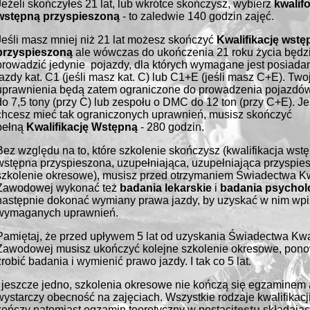
Jeżeli skończyłeś 21 lat, lub wkrótce skończysz, wybierz
kwalif
wstępną przyspieszoną
- to zaledwie 140 godzin zajęć.
Jeśli masz mniej niż 21 lat możesz skończyć
Kwalifikację wstę
przyspieszoną
ale wówczas do ukończenia 21 roku życia będz
prowadzić jedynie pojazdy, dla których wymagane jest posiada
jazdy kat. C1 (jeśli masz kat. C) lub C1+E (jeśli masz C+E). Two
uprawnienia będą zatem ograniczone do prowadzenia pojazd
do 7,5 tony (przy C) lub zespołu o DMC do 12 ton (przy C+E). Jeś
chcesz mieć tak ograniczonych uprawnień, musisz skończyć
pełną
Kwalifikację Wstępną
- 280 godzin.
Bez względu na to, które szkolenie skończysz (kwalifikacja wst
wstępna przyspieszona, uzupełniająca, uzupełniająca przyspie
szkolenie okresowe), musisz przed otrzymaniem Świadectwa Kwa
Zawodowej wykonać też
ba
dania lekarskie
i
badania psychol
następnie dokonać wymiany prawa jazdy, by uzyskać w nim wpi
wymaganych uprawnień.
Pamiętaj, że przed upływem 5 lat od uzyskania Świadectwa Kwal
Zawodowej musisz ukończyć kolejne szkolenie okresowe, pon
zrobić badania i wymienić prawo jazdy. I tak co 5 lat.
I jeszcze jedno, szkolenia okresowe nie kończą się egzaminem
wystarczy obecność na zajęciach. Wszystkie rodzaje kwalifikacj
kończy natomiast egzamin teoretyczny w postaci
testu
składając