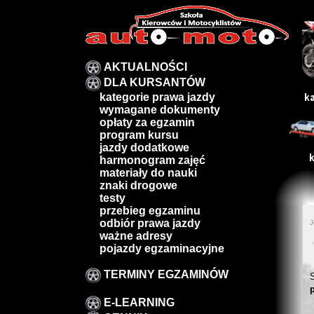
AKTUALNOŚCI
DLA KURSANTÓW
kategorie prawa jazdy
wymagane dokumenty
opłaty za egzamin
program kursu
jazdy dodatkowe
harmonogram zajęć
materiały do nauki
znaki drogowe
testy
przebieg egzaminu
odbiór prawa jazdy
J
ważne adresy
pojazdy egzaminacyjne
TERMINY EGZAMINÓW
S
E-LEARNING