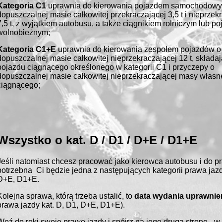
Kategoria C1
uprawnia do kierowania pojazdem samochodow
dopuszczalnej masie całkowitej przekraczającej 3,5 t i nieprzek
7,5 t, z wyjątkiem autobusu, a także ciągnikiem rolniczym lub p
wolnobieżnym;
Kategoria C1+E
uprawnia do kierowania zespołem pojazdów o
dopuszczalnej masie całkowitej nieprzekraczającej 12 t, składa
pojazdu ciągnącego określonego w kategorii C1 i przyczepy o
dopuszczalnej masie całkowitej nieprzekraczającej masy własn
ciągnącego;
Wszystko o kat. D / D1 / D+E / D1+E
Jeśli natomiast chcesz pracować jako kierowca autobusu i do p
potrzebna Ci będzie jedna z następujących kategorii prawa jazd
D+E, D1+E.
Kolejna sprawa, którą trzeba ustalić, to
data wydania uprawnie
prawa jazdy kat. D, D1, D+E, D1+E).
Weź do ręki swoje prawo jazdy i spójrz na jego drugą stronę - w