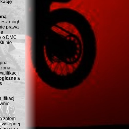
okację
pną
iesz mógł
nie prawa
je
ów o DMC
li nie
ępna,
szona,
lifikacji
ogiczne
a
s
ifikacji
ownie
 a zatem
i wstępnej
ego się z