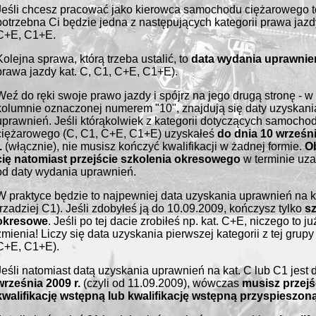
Jeśli chcesz pracować jako kierowca samochodu ciężarowego t
potrzebna Ci będzie jedna z następujących kategorii prawa jazd
C+E, C1+E.
Kolejna sprawa, którą trzeba ustalić, to
data wydania uprawnie
prawa jazdy kat. C, C1, C+E, C1+E).
Weź do ręki swoje prawo jazdy i spójrz na jego drugą stronę - w
kolumnie oznaczonej numerem "10", znajdują się daty uzyskani
uprawnień. Jeśli którąkolwiek z kategorii dotyczących samocho
ciężarowego (C, C1, C+E, C1+E) uzyskałeś
do dnia
10 wrześn
.
(włącznie), nie musisz kończyć kwalifikacji w żadnej formie.
O
cię natomiast przejście szkolenia okresowego
w terminie uz
od daty wydania uprawnień.
W praktyce będzie to najpewniej data uzyskania uprawnień na k
(rzadziej C1). Jeśli zdobyłeś ją do 10.09.2009, kończysz tylko
sz
okresowe
. Jeśli po tej dacie zrobiłeś np. kat. C+E, niczego to ju
zmienia! Liczy się data uzyskania pierwszej kategorii z tej grupy
C+E, C1+E).
Jeśli natomiast datą uzyskania uprawnień na kat. C lub C1 jest 
września 2009 r.
(czyli od 11.09.2009), wówczas
musisz przejś
kwalifikację wstępną lub kwalifikację wstępną przyspieszon