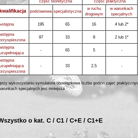
część teoretyczna
część praktyczna
w ruchu
w warunkach
kwalifikacja
podstawowa
specjalistyczna
drogowym
specjalnych
stępna
195
65
16
4 lub 2*
w
wstępna
97
33
8
2 lub 1*
przyspieszona
wstępna
-
65
5
-
uzupełniająca
wstępna
uzupełniająca
-
33
2,5
-
przyspieszona
*przy wykorzystaniu symulatora obowiązkowa liczba godzin zajeć praktycznyc
warunkach specjalnych jest mniejsza
Wszystko o kat. C / C1 / C+E / C1+E