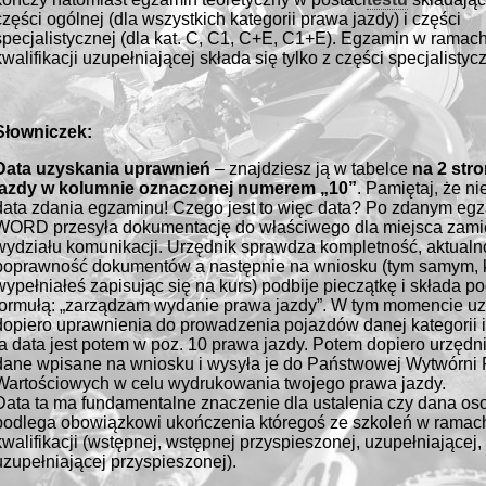
części ogólnej (dla wszystkich kategorii prawa jazdy) i części
specjalistycznej (dla kat. C, C1, C+E, C1+E). Egzamin w ramac
kwalifikacji uzupełniającej składa się tylko z części specjalistycz
Słowniczek:
Data uzyskania uprawnień
– znajdziesz ją w tabelce
na 2 str
jazdy w kolumnie oznaczonej numerem „10”
. Pamiętaj, że nie
data zdania egzaminu! Czego jest to więc data? Po zdanym eg
WORD przesyła dokumentację do właściwego dla miejsca zami
wydziału komunikacji. Urzędnik sprawdza kompletność, aktualn
poprawność dokumentów a następnie na wniosku (tym samym, k
wypełniałeś zapisując się na kurs) podbije pieczątkę i składa p
formułą: „zarządzam wydanie prawa jazdy”. W tym momencie u
dopiero uprawnienia do prowadzenia pojazdów danej kategorii i
ta data jest potem w poz. 10 prawa jazdy. Potem dopiero urzędn
dane wpisane na wniosku i wysyła je do Państwowej Wytwórni
Wartościowych w celu wydrukowania twojego prawa jazdy.
Data ta ma fundamentalne znaczenie dla ustalenia czy dana os
podlega obowiązkowi ukończenia któregoś ze szkoleń w ramac
kwalifikacji (wstępnej, wstępnej przyspieszonej, uzupełniającej,
uzupełniającej przyspieszonej).