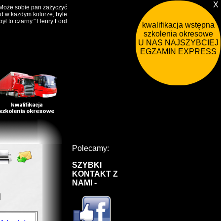
X
Może sobie pan zażyczyć
 w każdym kolorze, byle
był to czarny." Henry Ford
kwalifikacja wstępna
szkolenia okresowe
U NAS NAJSZYBCIEJ !
EGZAMIN EXPRESS
Polecamy:
SZYBKI
KONTAKT Z
NAMI -
M