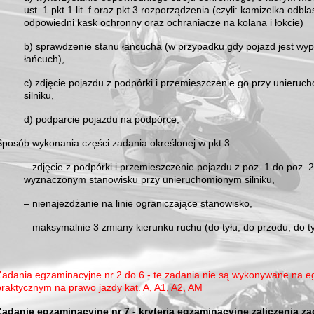
ust. 1 pkt 1 lit. f oraz pkt 3 rozporządzenia (czyli: kamizelka odbl
odpowiedni kask ochronny oraz ochraniacze na kolana i łokcie)
b) sprawdzenie stanu łańcucha (w przypadku gdy pojazd jest wy
łańcuch),
c) zdjęcie pojazdu z podpórki i przemieszczenie go przy unieru
silniku,
d) podparcie pojazdu na podpórce;
Sposób wykonania części zadania określonej w pkt 3:
– zdjęcie z podpórki i przemieszczenie pojazdu z poz. 1 do poz. 
wyznaczonym stanowisku przy unieruchomionym silniku,
– nienajeżdżanie na linie ograniczające stanowisko,
– maksymalnie 3 zmiany kierunku ruchu (do tyłu, do przodu, do ty
Zadania egzaminacyjne nr 2 do 6 - te zadania nie są wykonywane na e
praktycznym na prawo jazdy kat. A, A1, A2, AM
Zadanie egzaminacyjne nr 7 - kryteria egzaminacyjne zaliczenia z