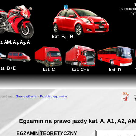
"
samochód
by 
esteś tutaj:
Strona główna
>
Przebieg egzaminu
Egzamin na prawo jazdy kat. A, A1, A2, A
EGZAMIN TEORETYCZNY