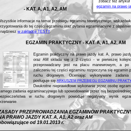
zobacz też artykuł
egzamin na prawo ja
- KAT. A, A1, A2, AM
Wszystkie informacje na temat przebiegu egzaminu teoretycznego, wskazówk
przygotowania do tej części egzaminu oraz pytania egzaminacyjne z objaśnie
znajdziesz
w zakładce TESTY
.
EGZAMIN PRAKTYCZNY - KAT. A, A1, A2, AM
Egzamin praktyczny na prawo jazdy kat. A, prawo jazd
oraz AM składa się z 2 części - w pierwszej kolejn
przeprowadzany jest na placu manewrowym, a po
zaliczeniu tej części egzaminu rozpoczyna się egzamin
ruchu drogowym. Oceniając wykonywane zadania 
posługuje się
ARKUSZEM PRZEBIEGU EGZAMINU PRAKT
Dwukrotne nieprawidłowe wykonanie przez osobę egzam
samego zadania egzaminacyjnego lub spowodowanie przez nią bezpośrednieg
bezpieczeństwa w ruchu drogowym powoduje negatywny wynik egza
rzerwanie.
ZASADY PRZEPROWADZANIA EGZAMINÓW PRAKTYCZN
NA PRAWO JAZDY KAT. A, A1, A2 oraz AM
obowiązujące od 19.01.2013 r.