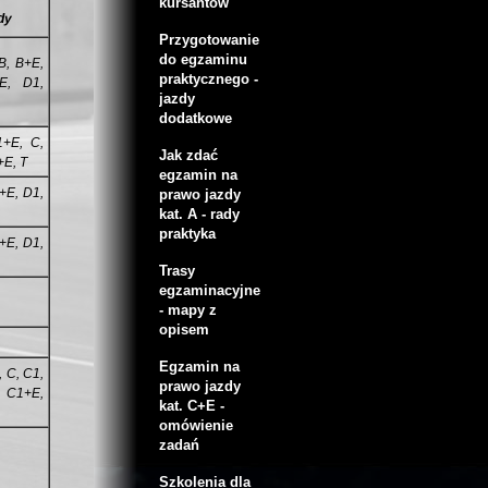
kursantów
dy
Przygotowanie
do egzaminu
B, B+E,
praktycznego -
E, D1,
jazdy
dodatkowe
1+E, C,
Jak zdać
+E, T
egzamin na
+E, D1,
prawo jazdy
kat. A - rady
praktyka
+E, D1,
Trasy
egzaminacyjne
- mapy z
opisem
Egzamin na
, C, C1,
prawo jazdy
, C1+E,
kat. C+E -
omówienie
zadań
Szkolenia dla