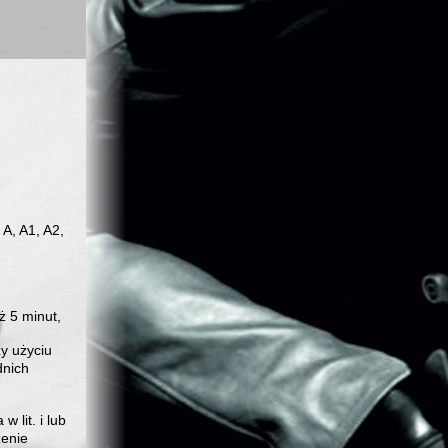
A, A1, A2,
 5 minut,
y użyciu
dnich
 lit. i lub
zenie