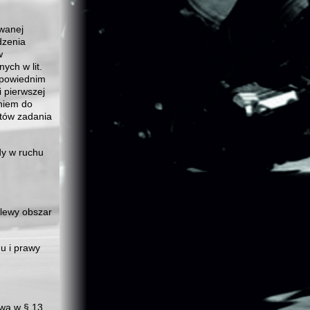
wanej
dzenia
w
ych w lit.
dpowiednim
 pierwszej
niem do
tów zadania
dy w ruchu
 lewy obszar
u i prawy
owa w § 13