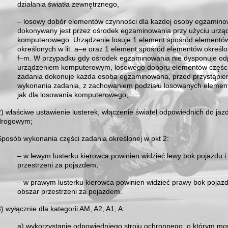
działania światła zewnętrznego,
– losowy dobór elementów czynności dla każdej osoby egzamino
dokonywany jest przez ośrodek egzaminowania przy użyciu urzą
komputerowego. Urządzenie losuje 1 element spośród elementó
określonych w lit. a–e oraz 1 element spośród elementów określon
f–m. W przypadku gdy ośrodek egzaminowania nie dysponuje o
urządzeniem komputerowym, losowego doboru elementów części
zadania dokonuje każda osoba egzaminowana, przed przystąpie
wykonania zadania, z zachowaniem podziału losowanych elemen
jak dla losowania komputerowego;
2) właściwe ustawienie lusterek, włączenie świateł odpowiednich do jaz
drogowym;
Sposób wykonania części zadania określonej w pkt 2:
– w lewym lusterku kierowca powinien widzieć lewy bok pojazdu i
przestrzeni za pojazdem,
– w prawym lusterku kierowca powinien widzieć prawy bok pojazd
obszar przestrzeni za pojazdem.
3) wyłącznie dla kategorii AM, A2, A1, A:
a) wykorzystanie odpowiedniego stroju ochronnego, o którym m