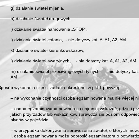
g) działanie świateł mijania,
h) działanie świateł drogowych,
i) działanie świateł hamowania „STOP”,
j) działanie świateł cofania, - nie dotyczy kat. A, A1, A2, AM
k) działanie świateł kierunkowskazów,
l) działanie świateł awaryjnych, - nie dotyczy kat. A, A1, A2, AM
m) działanie świateł przeciwmgłowych tylnych - nie dotyczy kat. 
AM
Sposób wykonania części zadania określonej w pkt 1 powyżej:
– na wykonanie czynności osoba egzaminowana ma nie więcej niż
– osoba egzaminowana powinna co najmniej wskazać, gdzie i prz
jakich przyrządów lub wskaźników sprawdza się poziom odpowie
płynów w pojeździe,
– w przypadku dokonywania sprawdzenia świateł, o których mowa w
j, osoba egzaminowana może poprosić egzaminatora o potwierd