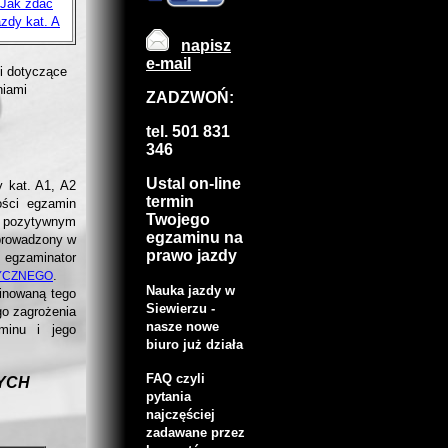
Jak zdać
zdy kat. A
napisz
e-mail
i dotyczące
niami
ZADZWOŃ:
tel. 501 831
346
Ustal on-line
y kat. A1, A2
termin
ości egzamin
Twojego
 pozytywnym
egzaminu na
 prowadzony w
prawo jazdy
egzaminator
.
YCZNEGO
Nauka jazdy w
inowaną tego
Siewierzu -
o zagrożenia
nasze nowe
minu i jego
biuro już działa
FAQ czyli
YCH
pytania
najczęściej
zadawane przez