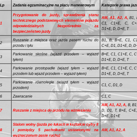
Lp
Zadania egzaminacyjne na placu manewrowym
Kategorie prawa jaz
Przygotowanie do jazdy, sprawdzenia stanu
AM, A1, A2, A,
B1, 
technicznego podstawowych ele­mentów pojazdu
1
C1, C1+E, C, C+
odpowiedzialnych bezpośrednio za
D1+E, D, D+E, T
bezpieczeństwo jazdy
Ruszanie z miejsca oraz jazda pasem ruchu do
B1, B, B+E, C1, C
2
przodu i tyłu
C+E, D1, D1+E, D, D
Parkowanie skośne (wjazd przodem – wyjazd
B+E, C1, C1+E, C, C
3
tyłem)
D1+E, D, D+E, T
Parkowanie prostopadłe (wjazd tyłem – wyjazd
B+E, C1, C1+E, C, C
4
przodem lub wjazd przodem – wyjazd tyłem)
D1+E, D, D+E, T
Parkowanie równoległe (wjazd tyłem – wyjazd
5
C1, C, D1, D
przodem)
6
Zawracanie
C1, C
AM, A1, A2, A,
B, B1
7
Ruszanie z miejsca do przodu na wzniesieniu
D, D1, T, B+E, C+E
D+E, D1+E
Slalom wolny (jazda po łukach w kształcie cyfry 8
8
i pomiędzy 5 pachołkami ustawionymi na
AM, A1, A2, A
wyznaczonym pasie ruchu)