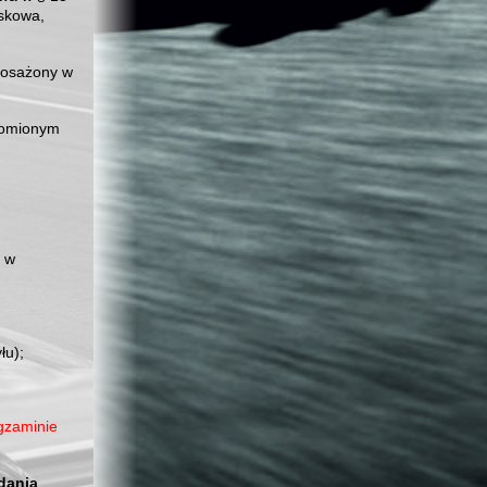
askowa,
posażony w
chomionym
2 w
łu);
gzaminie
adania