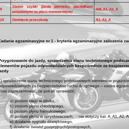
Slalom szybki (jazda pomiędzy pachołkami
9
AM, A1, A2, A
ustawionymi na placu manewro­wym)
10
Ominięcie przeszkody
A1, A2, A
Zadanie egzaminacyjne nr 1 - kryteria egzaminacyjne zaliczenia z
Przygotowanie do jazdy, sprawdzenia stanu technicznego podst
ele­mentów pojazdu odpowiedzialnych bezpośrednio za bezpiecz
jazdy
1) sprawdzenie stanu technicznego podstawowych elementów pojazdó
odpowiedzialnych za bezpieczeństwo ruchu drogowego – osoba egza
musi zaprezentować, że potrafi sprawdzić:
a) poziom oleju w silniku,
b) poziom płynu chłodzącego,
c) poziom płynu hamulcowego,
d) poziom płynu w spryskiwaczach, - nie dotyczy kat. A, A1, A2, 
e) działanie sygnału dźwiękowego,
f) działanie świateł pozycyjnych/postojowych,