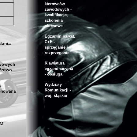
kierowców
zawodowych -
kwalifikacja,
szkolenia
okresowe
Egzamin na kat.
C+E -
adania
sprzęganie i
rozprzęganie
Klawiatura
awowych
egzaminacyjna
eństwo
- obsługa
Wydziały
w
Komunikacji -
minowana
woj. śląskie
AM